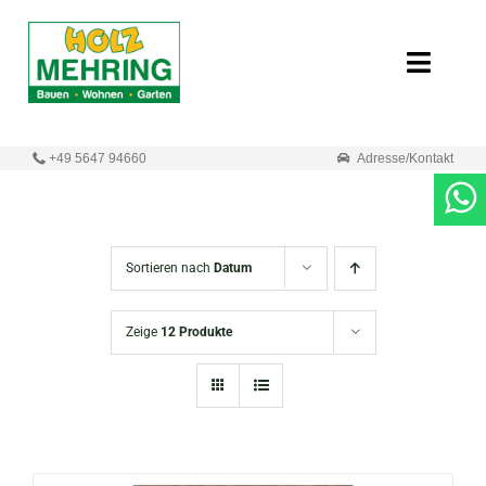
Zum
Inhalt
Toggle
springen
Naviga
Start
+49 5647 94660
Adresse/Kontakt
Online-Shop
Neuigkeiten
Sortieren nach
Datum
Produkte
Zeige
12 Produkte
Unternehmen
Kontakt