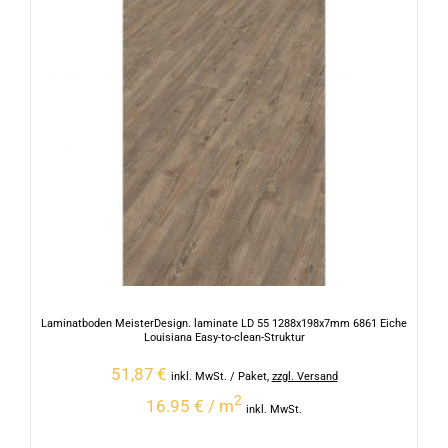
Laminatboden MeisterDesign. laminate LD 55 1288x198x7mm 6861 Eiche
Louisiana Easy-to-clean-Struktur
51,87
€
inkl. MwSt.
/ Paket
,
zzgl. Versand
2
16.95 € / m
inkl. MwSt.