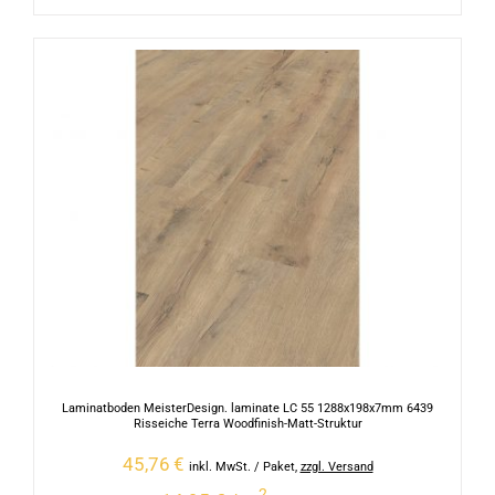
Laminatboden MeisterDesign. laminate LC 55 1288x198x7mm 6439
Risseiche Terra Woodfinish-Matt-Struktur
45,76
€
inkl. MwSt.
/ Paket
,
zzgl. Versand
2