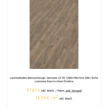
Laminatboden MeisterDesign. laminate LD 55 1288x198x7mm 6861 Eiche
Louisiana Easy-to-clean-Struktur
51,87
€
inkl. MwSt.
/ Paket
,
zzgl. Versand
2
16.95 € / m
inkl. MwSt.