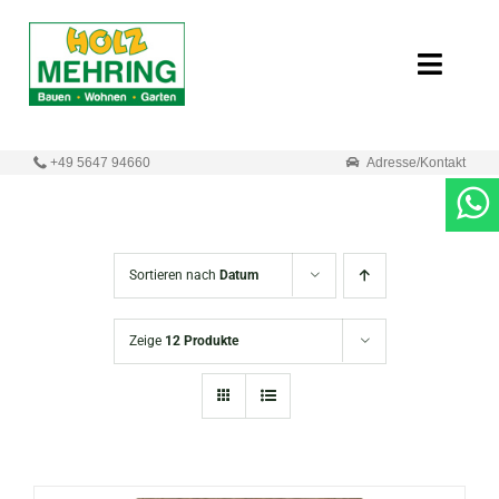
Zum
Inhalt
Toggle
springen
Naviga
Start
+49 5647 94660
Adresse/Kontakt
Online-Shop
Neuigkeiten
Sortieren nach
Datum
Produkte
Zeige
12 Produkte
Unternehmen
Kontakt