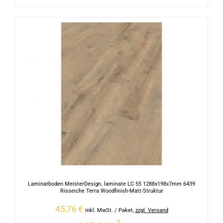
Laminatboden MeisterDesign. laminate LC 55 1288x198x7mm 6439
Risseiche Terra Woodfinish-Matt-Struktur
45,76
€
inkl. MwSt.
/ Paket
,
zzgl. Versand
2