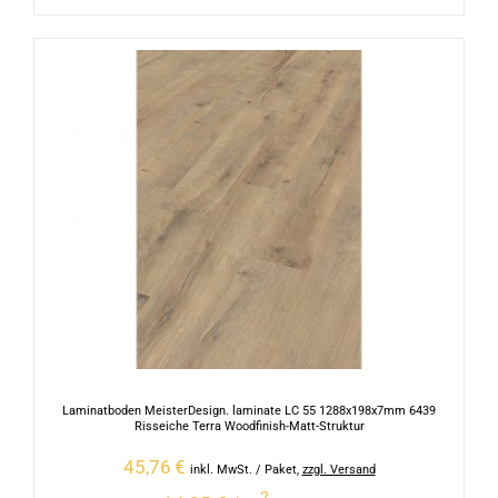
Laminatboden MeisterDesign. laminate LC 55 1288x198x7mm 6439
Risseiche Terra Woodfinish-Matt-Struktur
45,76
€
inkl. MwSt.
/ Paket
,
zzgl. Versand
2