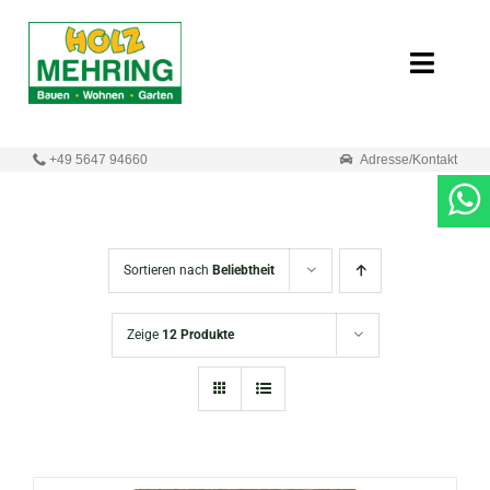
Zum
Inhalt
Toggle
springen
Naviga
Start
+49 5647 94660
Adresse/Kontakt
Online-Shop
Neuigkeiten
Sortieren nach
Beliebtheit
Produkte
Zeige
12 Produkte
Unternehmen
Kontakt