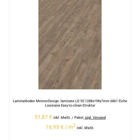
Laminatboden MeisterDesign. laminate LD 55 1288x198x7mm 6861 Eiche
Louisiana Easy-to-clean-Struktur
51,87
€
inkl. MwSt.
/ Paket
,
zzgl. Versand
2
16.95 € / m
inkl. MwSt.