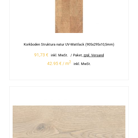
Korkboden Struktura natur UV-Mattlack (905x295x10,5mm)
91,73
€
inkl. MwSt.
/ Paket
,
zzgl. Versand
2
42.95 € / m
inkl. MwSt.