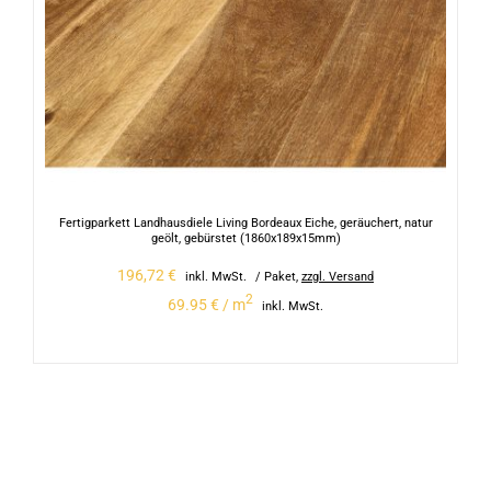
Fertigparkett Landhausdiele Living Bordeaux Eiche, geräuchert, natur
geölt, gebürstet (1860x189x15mm)
196,72
€
inkl. MwSt.
/ Paket
,
zzgl. Versand
2
69.95 € / m
inkl. MwSt.