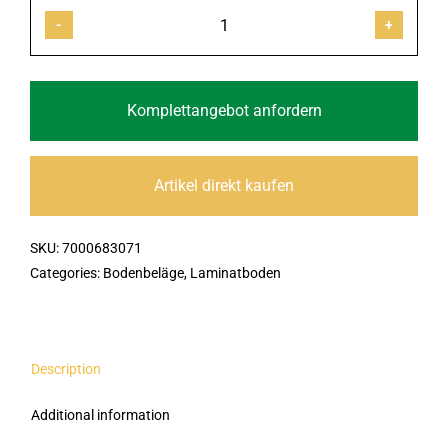
Laminatboden
MeisterDesign.
laminate
LC
55
Komplettangebot anfordern
1288x198x7mm
6439
Risseiche
Artikel direkt kaufen
Terra
Woodfinish-
SKU:
7000683071
Matt-
Categories:
Bodenbeläge
,
Laminatboden
Struktur
quantity
Description
Additional information