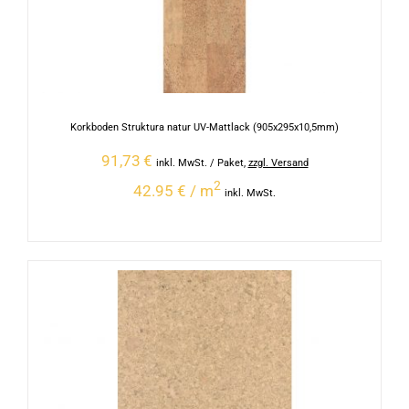
Korkboden Struktura natur UV-Mattlack (905x295x10,5mm)
91,73
€
inkl. MwSt.
/ Paket
,
zzgl. Versand
2
42.95 € / m
inkl. MwSt.