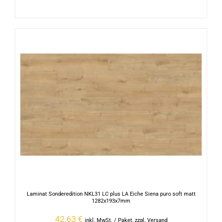
Laminat Sonderedition NKL31 LC plus LA Eiche Siena puro soft matt
1282x193x7mm
42,63
€
inkl. MwSt.
/ Paket
,
zzgl. Versand