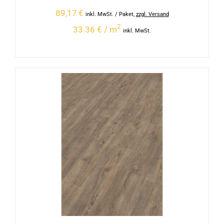
89,17
€
inkl. MwSt.
/ Paket
,
zzgl. Versand
2
33.36 € / m
inkl. MwSt.