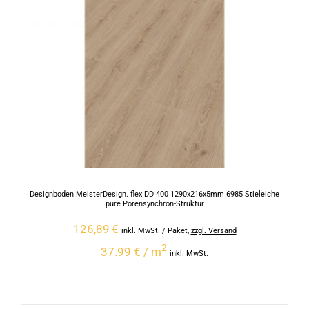
Designboden MeisterDesign. flex DD 400 1290x216x5mm 6985 Stieleiche
pure Porensynchron-Struktur
126,89
€
inkl. MwSt.
/ Paket
,
zzgl. Versand
2
37.99 € / m
inkl. MwSt.