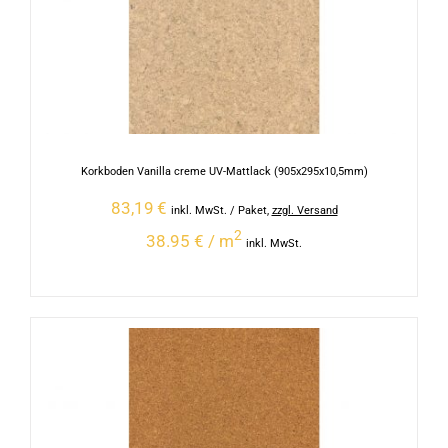
Korkboden Vanilla creme UV-Mattlack (905x295x10,5mm)
83,19
€
inkl. MwSt.
/ Paket
,
zzgl. Versand
2
38.95 € / m
inkl. MwSt.