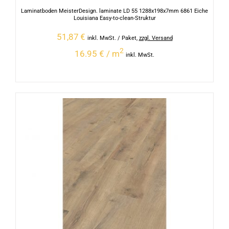
Laminatboden MeisterDesign. laminate LD 55 1288x198x7mm 6861 Eiche
Louisiana Easy-to-clean-Struktur
51,87
€
inkl. MwSt.
/ Paket
,
zzgl. Versand
2
16.95 € / m
inkl. MwSt.