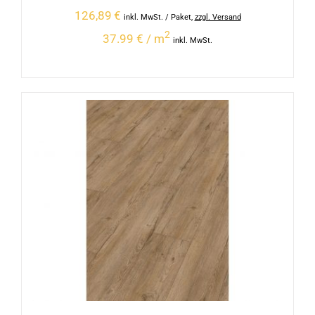
126,89
€
inkl. MwSt.
/ Paket
,
zzgl. Versand
2
37.99 € / m
inkl. MwSt.