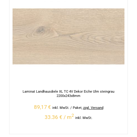
Laminat Landhausdiele XL TC 4V Dekor Eiche Ulm steingrau
2200x243x8mm
89,17
€
inkl. MwSt.
/ Paket
,
zzgl. Versand
2
33.36 € / m
inkl. MwSt.