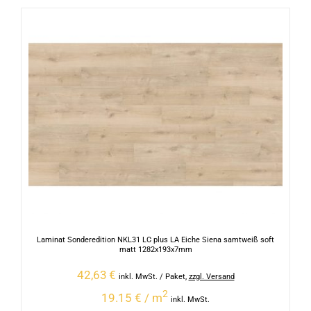
Laminat Sonderedition NKL31 LC plus LA Eiche Siena samtweiß soft
matt 1282x193x7mm
42,63
€
inkl. MwSt.
/ Paket
,
zzgl. Versand
2
19.15 € / m
inkl. MwSt.