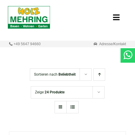
Zum
Inhalt
Toggle
springen
Naviga
Start
+49 5647 94660
Adresse/Kontakt
Online-Shop
Neuigkeiten
Sortieren nach
Beliebtheit
Produkte
Zeige
24 Produkte
Unternehmen
Kontakt