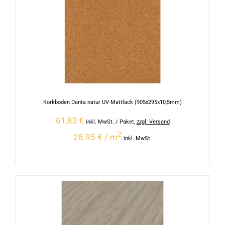
Korkboden Danta natur UV-Mattlack (905x295x10,5mm)
61,83
€
inkl. MwSt.
/ Paket
,
zzgl. Versand
2
28.95 € / m
inkl. MwSt.