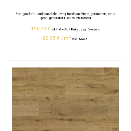
Fertigparkett Landhausdiele Living Bordeaux Eiche, geräuchert, natur
geölt, gebürstet (1860x189x15mm)
196,72
€
inkl. MwSt.
/ Paket
,
zzgl. Versand
2
69.95 € / m
inkl. MwSt.