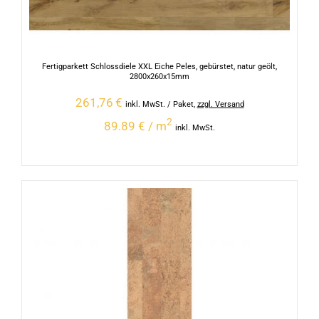
Fertigparkett Schlossdiele XXL Eiche Peles, gebürstet, natur geölt,
2800x260x15mm
261,76
€
inkl. MwSt.
/ Paket
,
zzgl. Versand
2
89.89 € / m
inkl. MwSt.