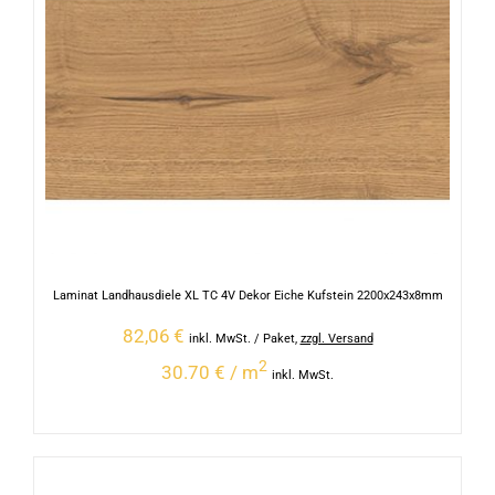
Laminat Landhausdiele XL TC 4V Dekor Eiche Kufstein 2200x243x8mm
82,06
€
inkl. MwSt.
/ Paket
,
zzgl. Versand
2
30.70 € / m
inkl. MwSt.