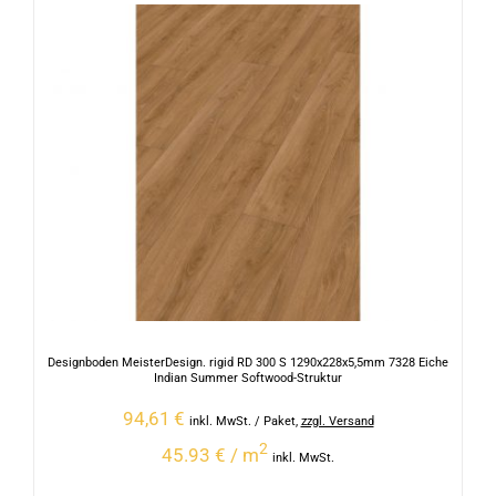
Designboden MeisterDesign. rigid RD 300 S 1290x228x5,5mm 7328 Eiche
Indian Summer Softwood-Struktur
94,61
€
inkl. MwSt.
/ Paket
,
zzgl. Versand
2
45.93 € / m
inkl. MwSt.