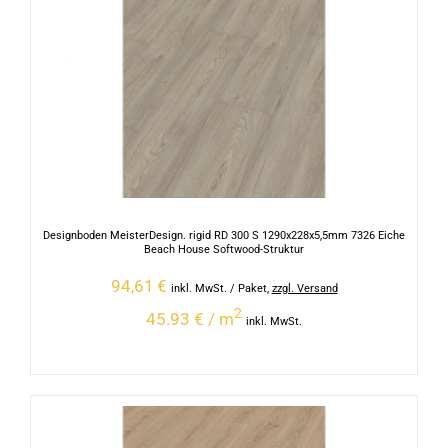
Designboden MeisterDesign. rigid RD 300 S 1290x228x5,5mm 7326 Eiche
Beach House Softwood-Struktur
94,61
€
inkl. MwSt.
/ Paket
,
zzgl. Versand
2
45.93 € / m
inkl. MwSt.