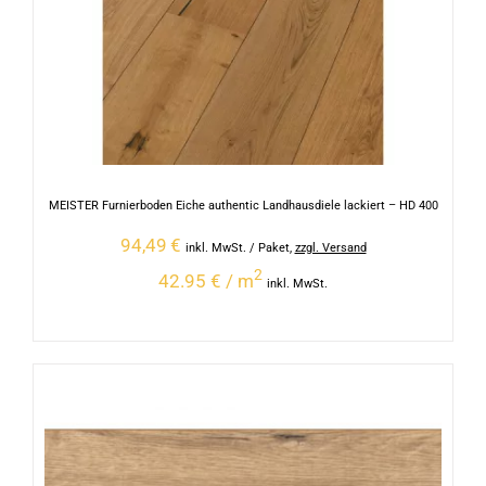
MEISTER Furnierboden Eiche authentic Landhausdiele lackiert – HD 400
94,49
€
inkl. MwSt.
/ Paket
,
zzgl. Versand
2
42.95 € / m
inkl. MwSt.