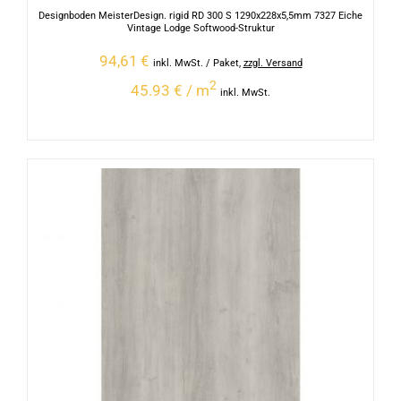
Designboden MeisterDesign. rigid RD 300 S 1290x228x5,5mm 7327 Eiche
Vintage Lodge Softwood-Struktur
94,61
€
inkl. MwSt.
/ Paket
,
zzgl. Versand
2
45.93 € / m
inkl. MwSt.