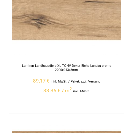
Laminat Landhausdiele XL TC 4V Dekor Eiche Landau creme
2200x243x8mm
89,17
€
inkl. MwSt.
/ Paket
,
zzgl. Versand
2
33.36 € / m
inkl. MwSt.