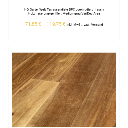
HQ GartenWelt Terrassendiele BPC coextrudiert massiv
Holzmaserung/geriffelt Mediumgrau VariDec Area
71,85
€
–
119,75
€
inkl. MwSt.
,
zzgl. Versand