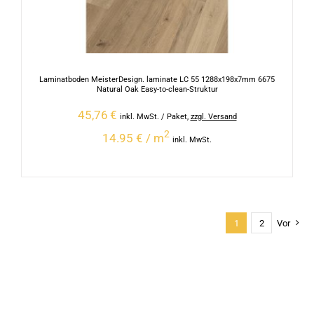
Laminatboden MeisterDesign. laminate LC 55 1288x198x7mm 6675
Natural Oak Easy-to-clean-Struktur
45,76
€
inkl. MwSt.
/ Paket
,
zzgl. Versand
2
14.95 € / m
inkl. MwSt.
1
2
Vor