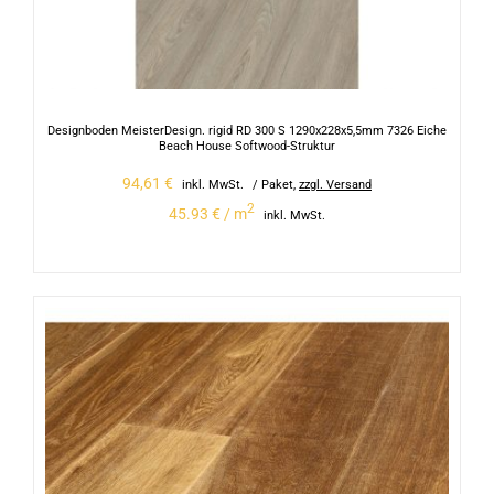
Designboden MeisterDesign. rigid RD 300 S 1290x228x5,5mm 7326 Eiche
Beach House Softwood-Struktur
94,61
€
inkl. MwSt.
/ Paket
,
zzgl. Versand
2
45.93 € / m
inkl. MwSt.