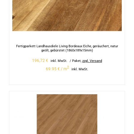
Fertigparkett Landhausdiele Living Bordeaux Eiche, geräuchert, natur
geölt, gebürstet (1860x189x15mm)
196,72
€
inkl. MwSt.
/ Paket
,
zzgl. Versand
2
69.95 € / m
inkl. MwSt.