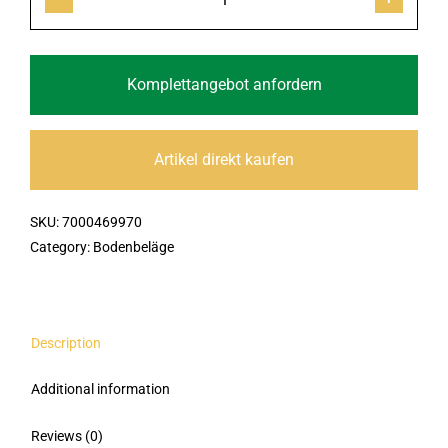
Landhausdiele
XL
TC
4V
Komplettangebot anfordern
Dekor
Eiche
Kufstein
Artikel direkt kaufen
2200x243x8mm
quantity
SKU:
7000469970
Category:
Bodenbeläge
Description
Additional information
Reviews (0)