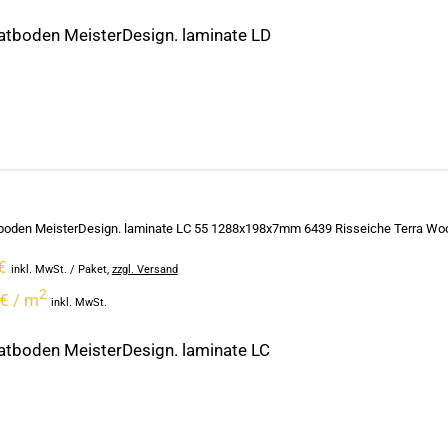
tboden MeisterDesign. laminate LD
oden MeisterDesign. laminate LC 55 1288x198x7mm 6439 Risseiche Terra Wood
€
inkl. MwSt.
/ Paket
,
zzgl. Versand
2
€ / m
inkl. MwSt.
tboden MeisterDesign. laminate LC