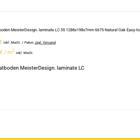
oden MeisterDesign. laminate LC 55 1288x198x7mm 6675 Natural Oak Easy-to-
€
inkl. MwSt.
/ Paket
,
zzgl. Versand
2
€ / m
inkl. MwSt.
tboden MeisterDesign. laminate LC