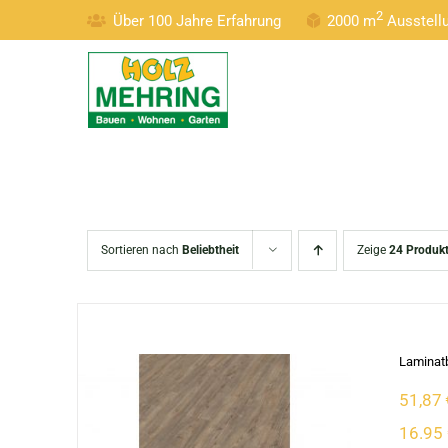
Zum
2
Über 100 Jahre Erfahrung
2000 m
Ausstel
Inhalt
springen
Sortieren nach
Beliebtheit
Zeige
24 Produk
Laminatb
51,87
16.95 