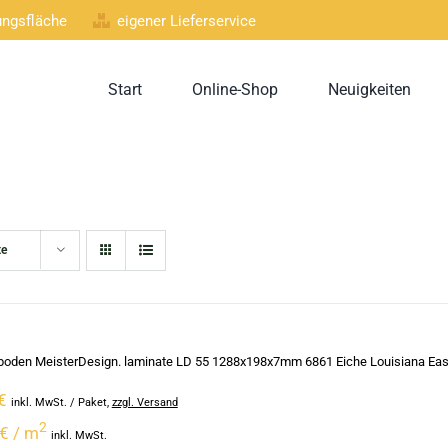
lungsfläche
eigener Lieferservice
Start
Online-Shop
Neuigkeiten
te
oden MeisterDesign. laminate LD 55 1288x198x7mm 6861 Eiche Louisiana Easy
€
inkl. MwSt.
/ Paket
,
zzgl. Versand
2
€ / m
inkl. MwSt.