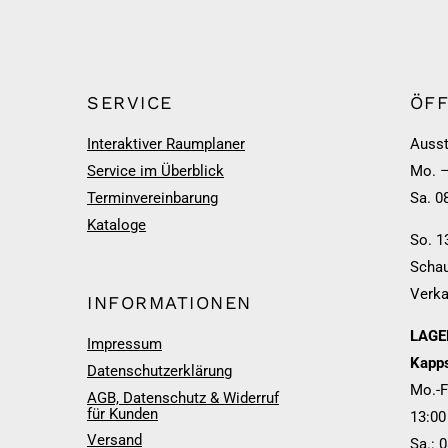
SERVICE
ÖF
Interaktiver Raumplaner
Ausst
Service im Überblick
Mo. –
Terminvereinbarung
Sa. 0
Kataloge
So. 1
Schau
Verka
INFORMATIONEN
LAGER
Impressum
Kapps
Datenschutzerklärung
Mo.-F
AGB, Datenschutz & Widerruf
für Kunden
13:00
Versand
Sa.: 