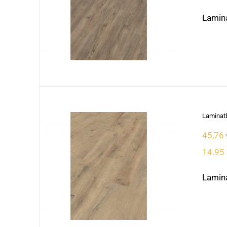
Lamina
Laminatb
45,76
14.95 
Lamina