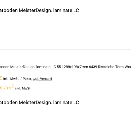
tboden MeisterDesign. laminate LC
oden MeisterDesign. laminate LC 55 1288x198x7mm 6439 Risseiche Terra Wood
€
inkl. MwSt.
/ Paket
,
zzgl. Versand
2
€ / m
inkl. MwSt.
tboden MeisterDesign. laminate LC