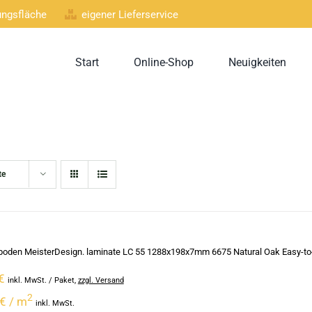
lungsfläche
eigener Lieferservice
Start
Online-Shop
Neuigkeiten
te
oden MeisterDesign. laminate LC 55 1288x198x7mm 6675 Natural Oak Easy-to-
€
inkl. MwSt.
/ Paket
,
zzgl. Versand
2
€ / m
inkl. MwSt.