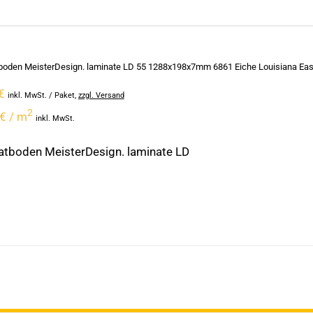
oden MeisterDesign. laminate LD 55 1288x198x7mm 6861 Eiche Louisiana Easy
€
inkl. MwSt.
/ Paket
,
zzgl. Versand
2
€ / m
inkl. MwSt.
tboden MeisterDesign. laminate LD