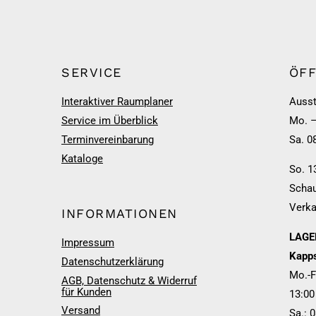
SERVICE
ÖF
Interaktiver Raumplaner
Ausst
Service im Überblick
Mo. –
Terminvereinbarung
Sa. 0
Kataloge
So. 1
Schau
Verka
INFORMATIONEN
LAGER
Impressum
Kapps
Datenschutzerklärung
Mo.-F
AGB, Datenschutz & Widerruf
für Kunden
13:00
Versand
Sa.: 