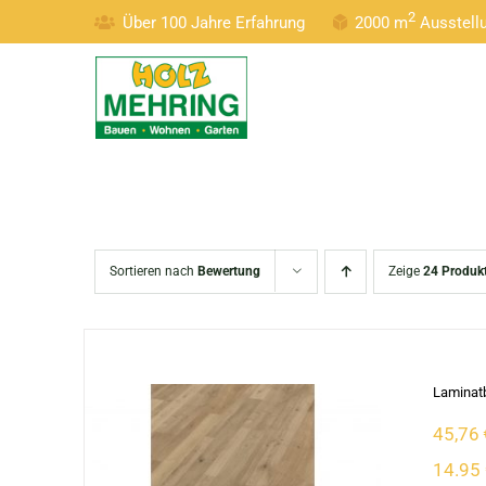
Zum
2
Über 100 Jahre Erfahrung
2000 m
Ausstel
Inhalt
springen
Sortieren nach
Bewertung
Zeige
24 Produk
Laminatb
45,76
14.95 