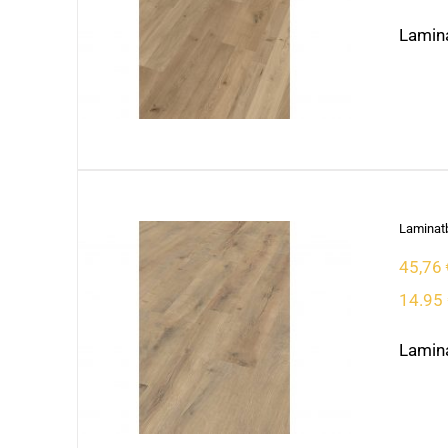
Lamina
Laminatb
45,76
14.95 
Lamina