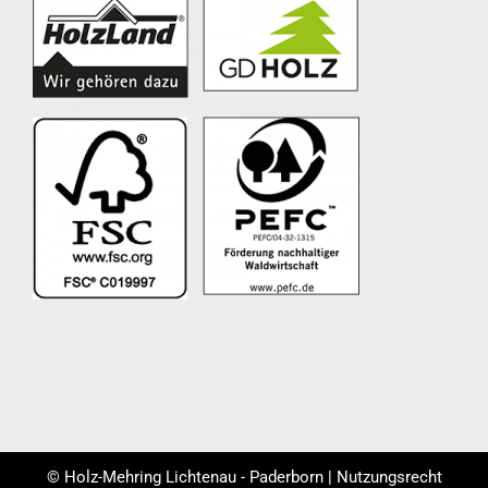
© Holz-Mehring Lichtenau - Paderborn | Nutzungsrecht