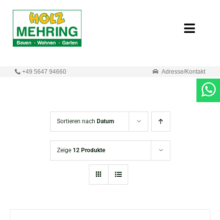
Zum
Inhalt
Toggle
springen
Naviga
Start
+49 5647 94660
Adresse/Kontakt
Online-Shop
Neuigkeiten
Sortieren nach
Datum
Produkte
Zeige
12 Produkte
Unternehmen
Kontakt