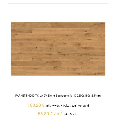
PARKETT 4000 TC LA 2V Eiche Sauvage silk nD 2200x180x13,5mm
180,23
€
inkl. MwSt.
/ Paket
,
zzgl. Versand
2
56.89 € / m
inkl. MwSt.