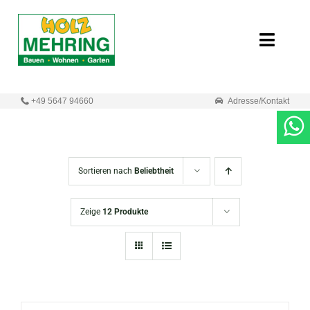
Zum
Inhalt
Toggle
springen
Naviga
Start
+49 5647 94660
Adresse/Kontakt
Online-Shop
Neuigkeiten
Sortieren nach
Beliebtheit
Produkte
Zeige
12 Produkte
Unternehmen
Kontakt