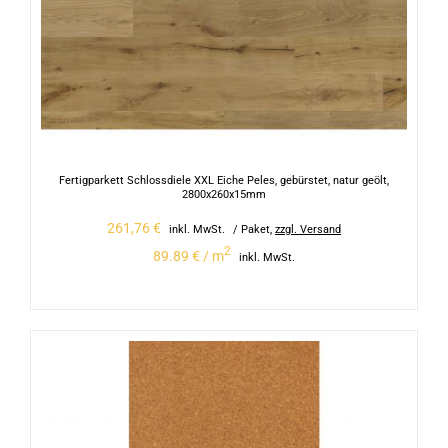
Fertigparkett Schlossdiele XXL Eiche Peles, gebürstet, natur geölt,
2800x260x15mm
261,76
€
inkl. MwSt.
/ Paket
,
zzgl. Versand
2
89.89 € / m
inkl. MwSt.