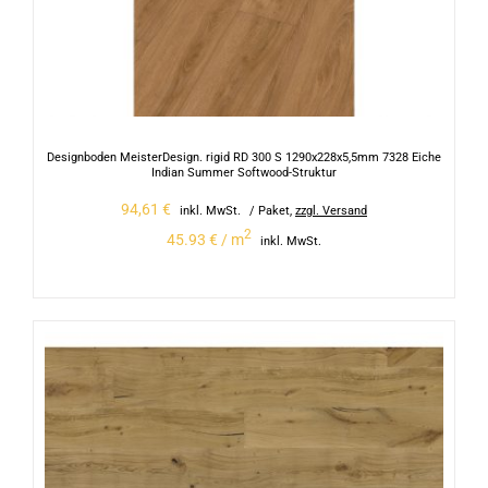
Designboden MeisterDesign. rigid RD 300 S 1290x228x5,5mm 7328 Eiche
Indian Summer Softwood-Struktur
94,61
€
inkl. MwSt.
/ Paket
,
zzgl. Versand
2
45.93 € / m
inkl. MwSt.