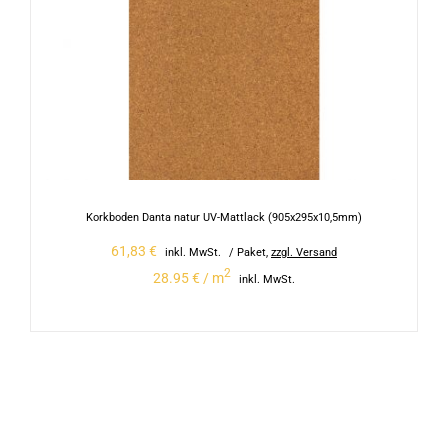
Korkboden Danta natur UV-Mattlack (905x295x10,5mm)
61,83
€
inkl. MwSt.
/ Paket
,
zzgl. Versand
2
28.95 € / m
inkl. MwSt.