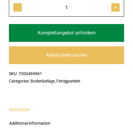
Parkett
Landhausdiele
Eiche
Rosenheim
mittelbraun,
Komplettangebot anfordern
gebürstet,
vierseitig
gefast
Artikel direkt kaufen
2200x173x13,5mm
quantity
SKU:
7000469961
Categories:
Bodenbeläge
,
Fertigparkett
Description
Additional information