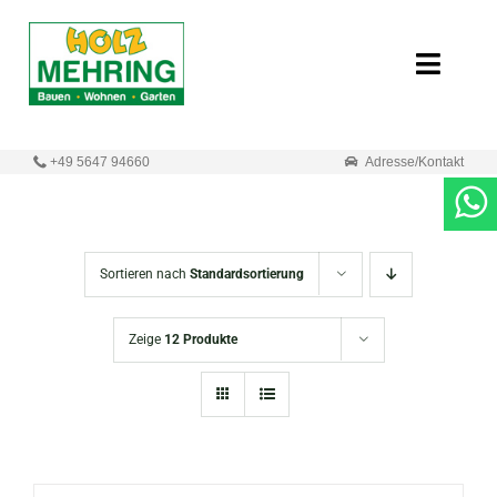
Zum
Inhalt
Toggle
springen
Naviga
Start
+49 5647 94660
Adresse/Kontakt
Online-Shop
Neuigkeiten
Sortieren nach
Standardsortierung
Produkte
Zeige
12 Produkte
Unternehmen
Kontakt