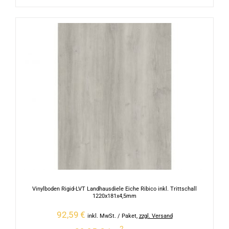
Vinylboden Rigid-LVT Landhausdiele Eiche Ribico inkl. Trittschall
1220x181x4,5mm
92,59
€
inkl. MwSt.
/ Paket
,
zzgl. Versand
2