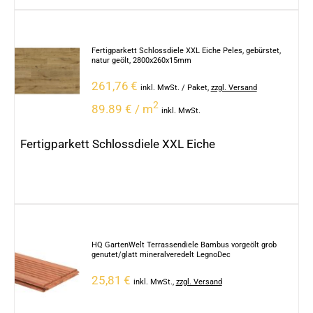
Fertigparkett Schlossdiele XXL Eiche Peles, gebürstet,
natur geölt, 2800x260x15mm
261,76
€
inkl. MwSt.
/ Paket
,
zzgl. Versand
2
89.89 € / m
inkl. MwSt.
Fertigparkett Schlossdiele XXL Eiche
HQ GartenWelt Terrassendiele Bambus vorgeölt grob
genutet/glatt mineralveredelt LegnoDec
25,81
€
inkl. MwSt.
,
zzgl. Versand