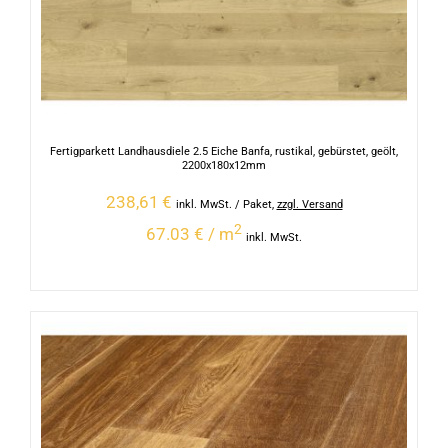
Fertigparkett Landhausdiele 2.5 Eiche Banfa, rustikal, gebürstet, geölt,
2200x180x12mm
238,61
€
inkl. MwSt.
/ Paket
,
zzgl. Versand
2
67.03 € / m
inkl. MwSt.