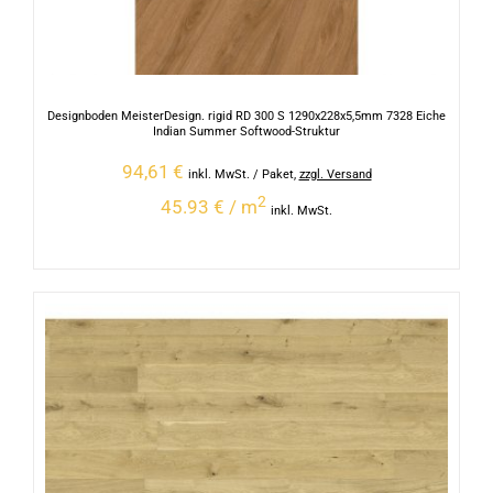
Designboden MeisterDesign. rigid RD 300 S 1290x228x5,5mm 7328 Eiche
Indian Summer Softwood-Struktur
94,61
€
inkl. MwSt.
/ Paket
,
zzgl. Versand
2
45.93 € / m
inkl. MwSt.