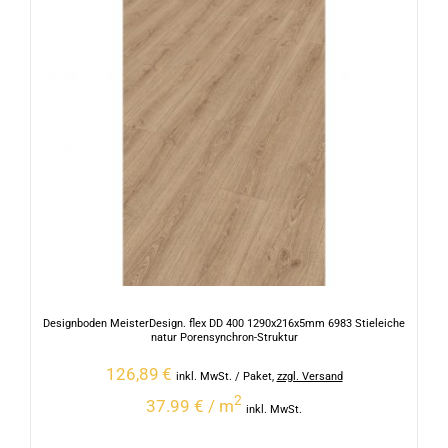
Designboden MeisterDesign. flex DD 400 1290x216x5mm 6983 Stieleiche
natur Porensynchron-Struktur
126,89
€
inkl. MwSt.
/ Paket
,
zzgl. Versand
2
37.99 € / m
inkl. MwSt.