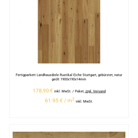
Fertigparkett Landhausdiele Rustikal Eiche Stuttgart, gebürstet, natur
geölt 1900x190x14mm
178,90
€
inkl. MwSt.
/ Paket
,
zzgl. Versand
2
61.95 € / m
inkl. MwSt.