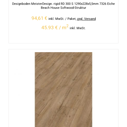
Designboden MeisterDesign. rigid RD 300 S 1290x228x5,5mm 7326 Eiche
Beach House Softwood-Struktur
94,61
€
inkl. MwSt.
/ Paket
,
zzgl. Versand
2
45.93 € / m
inkl. MwSt.