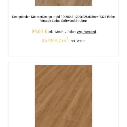
Designboden MeisterDesign. rigid RD 300 S 1290x228x5,5mm 7327 Eiche
Vintage Lodge Softwood-Struktur
94,61
€
inkl. MwSt.
/ Paket
,
zzgl. Versand
2
45.93 € / m
inkl. MwSt.