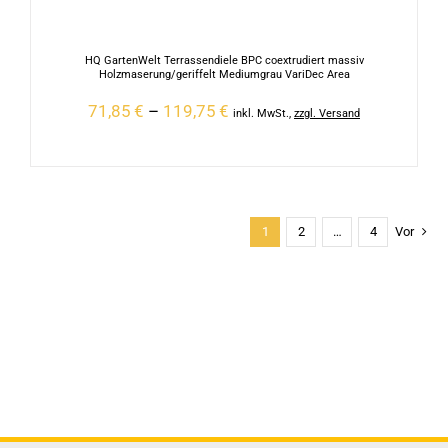
HQ GartenWelt Terrassendiele BPC coextrudiert massiv
Holzmaserung/geriffelt Mediumgrau VariDec Area
71,85
€
–
119,75
€
inkl. MwSt.
,
zzgl. Versand
1
2
…
4
Vor