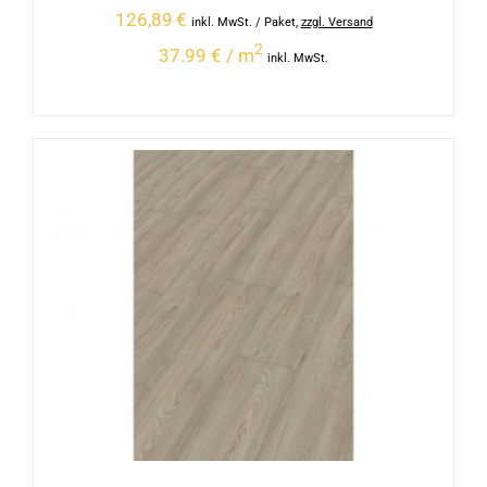
126,89
€
inkl. MwSt.
/ Paket
,
zzgl. Versand
2
37.99 € / m
inkl. MwSt.