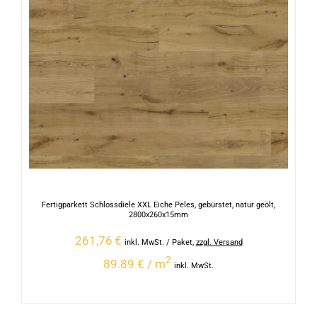
Fertigparkett Schlossdiele XXL Eiche Peles, gebürstet, natur geölt,
2800x260x15mm
261,76
€
inkl. MwSt.
/ Paket
,
zzgl. Versand
2
89.89 € / m
inkl. MwSt.