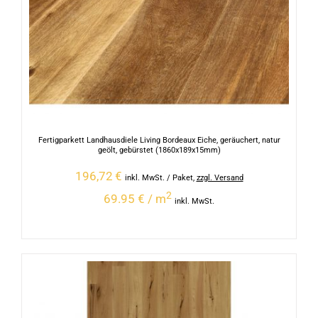
Fertigparkett Landhausdiele Living Bordeaux Eiche, geräuchert, natur
geölt, gebürstet (1860x189x15mm)
196,72
€
inkl. MwSt.
/ Paket
,
zzgl. Versand
2
69.95 € / m
inkl. MwSt.