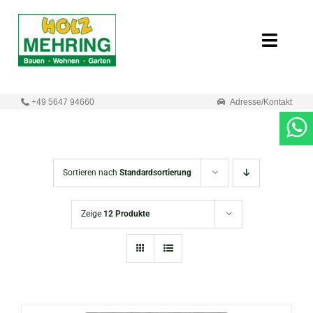
Zum
Inhalt
Toggle
springen
Naviga
Start
+49 5647 94660
Adresse/Kontakt
Online-Shop
Neuigkeiten
Sortieren nach
Standardsortierung
Produkte
Zeige
12 Produkte
Unternehmen
Kontakt