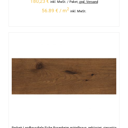
180,23
€
inkl. MwSt.
/ Paket
,
zzgl. Versand
2
56.89 € / m
inkl. MwSt.
Parkett Landhausdiele Eiche Rosenheim mittelbraun, gebürstet, vierseitig