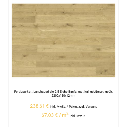
Fertigparkett Landhausdiele 2.5 Eiche Banfa, rustikal, gebürstet, geölt,
2200x180x12mm
238,61
€
inkl. MwSt.
/ Paket
,
zzgl. Versand
2
67.03 € / m
inkl. MwSt.