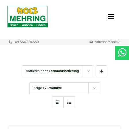
Zum
Inhalt
Toggle
springen
Naviga
Start
+49 5647 94660
Adresse/Kontakt
Online-Shop
Neuigkeiten
Sortieren nach
Standardsortierung
Produkte
Zeige
12 Produkte
Unternehmen
Kontakt