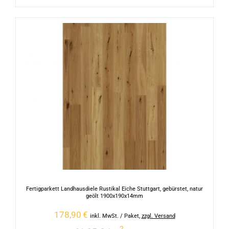
Fertigparkett Landhausdiele Rustikal Eiche Stuttgart, gebürstet, natur
geölt 1900x190x14mm
178,90
€
inkl. MwSt.
/ Paket
,
zzgl. Versand
2