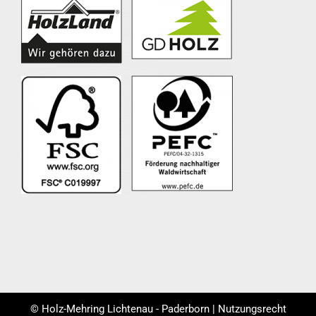
© Holz-Mehring Lichtenau - Paderborn | Nutzungsrecht