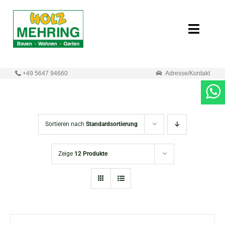
Zum
Inhalt
Toggle
springen
Naviga
Start
+49 5647 94660
Adresse/Kontakt
Online-Shop
Neuigkeiten
Sortieren nach
Standardsortierung
Produkte
Zeige
12 Produkte
Unternehmen
Kontakt