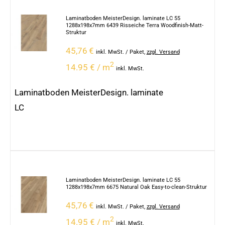
Laminatboden MeisterDesign. laminate LC 55
1288x198x7mm 6439 Risseiche Terra Woodfinish-Matt-
Struktur
45,76
€
inkl. MwSt.
/ Paket
,
zzgl. Versand
2
14.95 € / m
inkl. MwSt.
Laminatboden MeisterDesign. laminate
LC
Laminatboden MeisterDesign. laminate LC 55
1288x198x7mm 6675 Natural Oak Easy-to-clean-Struktur
45,76
€
inkl. MwSt.
/ Paket
,
zzgl. Versand
2
14.95 € / m
inkl. MwSt.