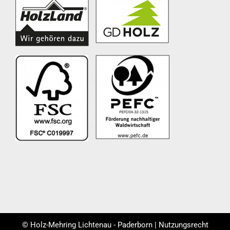
© Holz-Mehring Lichtenau - Paderborn | Nutzungsrecht