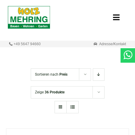
Zum
Inhalt
Toggle
springen
Naviga
Start
+49 5647 94660
Adresse/Kontakt
Online-Shop
Neuigkeiten
Sortieren nach
Preis
Produkte
Zeige
36 Produkte
Unternehmen
Kontakt