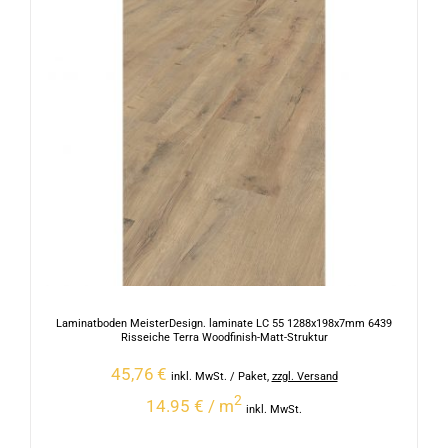
Laminatboden MeisterDesign. laminate LC 55 1288x198x7mm 6439
Risseiche Terra Woodfinish-Matt-Struktur
45,76
€
inkl. MwSt.
/ Paket
,
zzgl. Versand
2
14.95 € / m
inkl. MwSt.