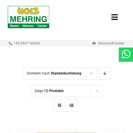
Zum
Inhalt
Toggle
springen
Naviga
Start
+49 5647 94660
Adresse/Kontakt
Online-Shop
Neuigkeiten
Sortieren nach
Standardsortierung
Produkte
Zeige
12 Produkte
Unternehmen
Kontakt