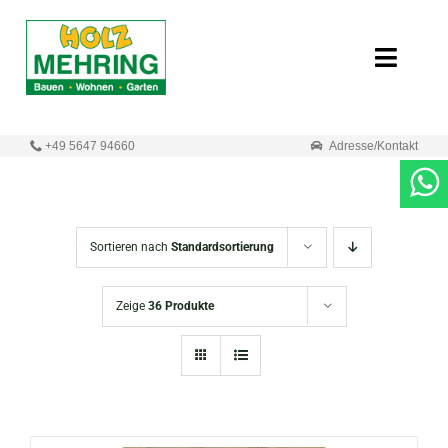
Zum
Inhalt
Toggle
springen
Naviga
Start
+49 5647 94660
Adresse/Kontakt
Online-Shop
Neuigkeiten
Sortieren nach
Standardsortierung
Produkte
Zeige
36 Produkte
Unternehmen
Kontakt