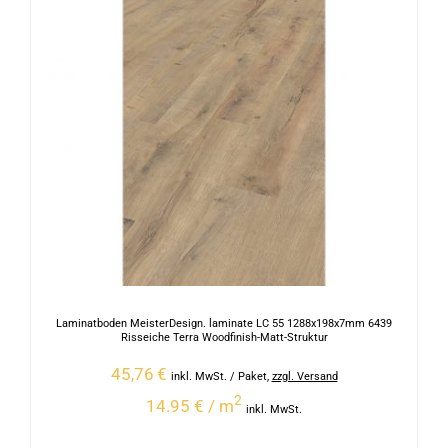
Laminatboden MeisterDesign. laminate LC 55 1288x198x7mm 6439
Risseiche Terra Woodfinish-Matt-Struktur
45,76
€
inkl. MwSt.
/ Paket
,
zzgl. Versand
2
14.95 € / m
inkl. MwSt.