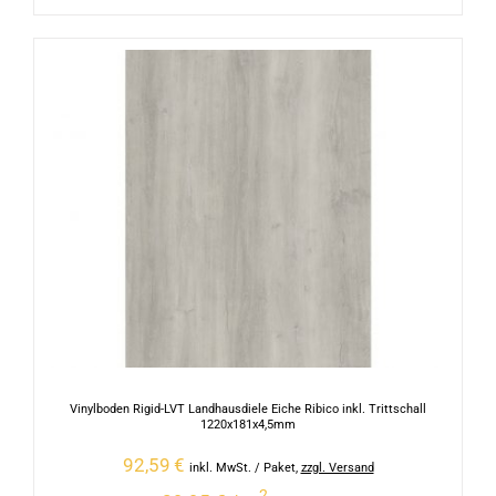
Vinylboden Rigid-LVT Landhausdiele Eiche Ribico inkl. Trittschall
1220x181x4,5mm
92,59
€
inkl. MwSt.
/ Paket
,
zzgl. Versand
2