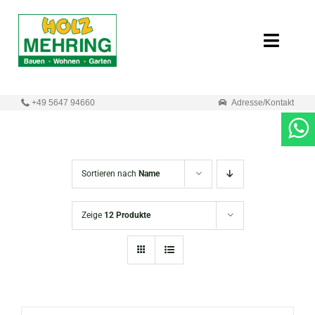
Zum
Inhalt
Toggle
springen
Naviga
Start
+49 5647 94660
Adresse/Kontakt
Online-Shop
Neuigkeiten
Sortieren nach
Name
Produkte
Zeige
12 Produkte
Unternehmen
Kontakt