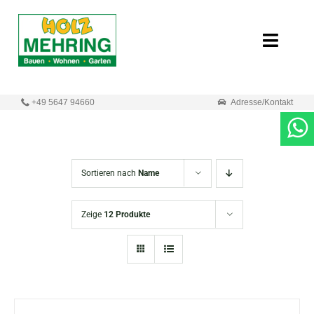
Zum
Inhalt
Toggle
springen
Naviga
Start
+49 5647 94660
Adresse/Kontakt
Online-Shop
Neuigkeiten
Sortieren nach
Name
Produkte
Zeige
12 Produkte
Unternehmen
Kontakt