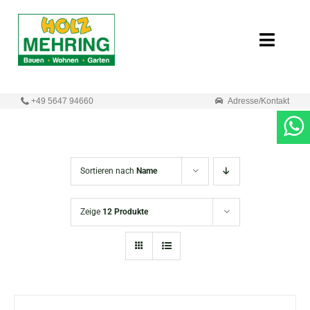
Zum
Inhalt
Toggle
springen
Naviga
Start
+49 5647 94660
Adresse/Kontakt
Online-Shop
Neuigkeiten
Sortieren nach
Name
Produkte
Zeige
12 Produkte
Unternehmen
Kontakt