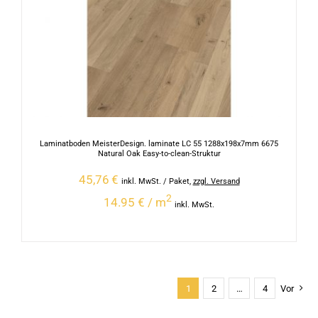
Laminatboden MeisterDesign. laminate LC 55 1288x198x7mm 6675
Natural Oak Easy-to-clean-Struktur
45,76
€
inkl. MwSt.
/ Paket
,
zzgl. Versand
2
14.95 € / m
inkl. MwSt.
1
2
…
4
Vor