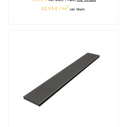
inkl. MwSt.
/ Paket
,
zzgl. Versand
2
42.95 € / m
inkl. MwSt.