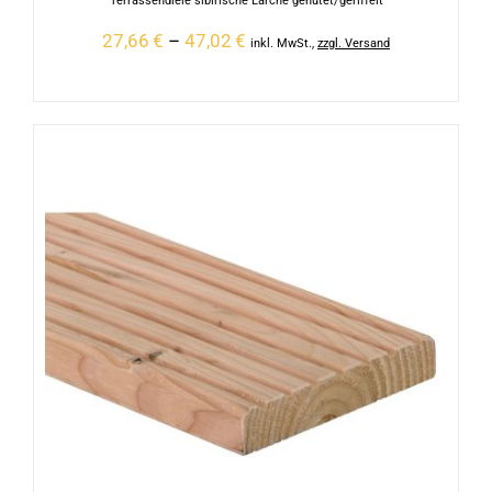
Terrassendiele sibirische Lärche genutet/geriffelt
27,66
€
–
47,02
€
inkl. MwSt.
,
zzgl. Versand