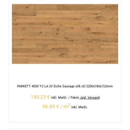
PARKETT 4000 TC LA 2V Eiche Sauvage silk nD 2200x180x13,5mm
180,23
€
inkl. MwSt.
/ Paket
,
zzgl. Versand
2
56.89 € / m
inkl. MwSt.