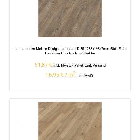
Laminatboden MeisterDesign. laminate LD 55 1288x198x7mm 6861 Eiche
Louisiana Easy-to-clean-Struktur
51,87
€
inkl. MwSt.
/ Paket
,
zzgl. Versand
2
16.95 € / m
inkl. MwSt.