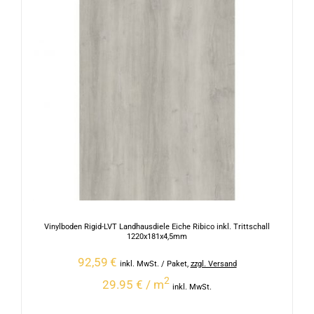
Vinylboden Rigid-LVT Landhausdiele Eiche Ribico inkl. Trittschall
1220x181x4,5mm
92,59
€
inkl. MwSt.
/ Paket
,
zzgl. Versand
2
29.95 € / m
inkl. MwSt.