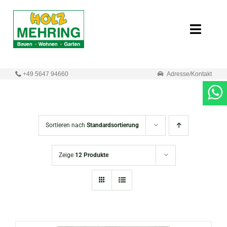
Zum
Inhalt
Toggle
springen
Naviga
Start
+49 5647 94660
Adresse/Kontakt
Online-Shop
Neuigkeiten
Sortieren nach
Standardsortierung
Produkte
Zeige
12 Produkte
Unternehmen
Kontakt