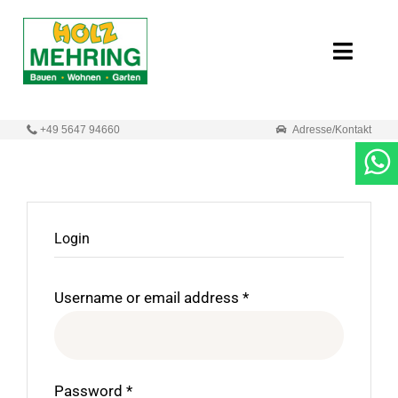
Zum
Inhalt
Toggle
springen
Naviga
Start
+49 5647 94660
Adresse/Kontakt
Online-Shop
Neuigkeiten
Login
Produkte
Username or email address
*
Unternehmen
Kontakt
Password
*