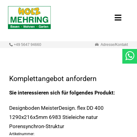
Zum
Inhalt
Toggle
springen
Naviga
Start
+49 5647 94660
Adresse/Kontakt
Online-Shop
Neuigkeiten
Komplettangebot anfordern
Produkte
Sie interessieren sich für folgendes Produkt:
Designboden MeisterDesign. flex DD 400
Unternehmen
1290x216x5mm 6983 Stieleiche natur
Kontakt
Porensynchron-Struktur
Artikelnummer: