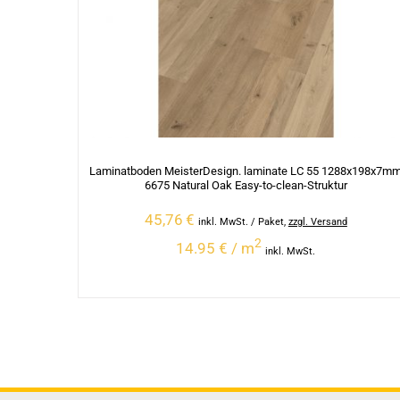
Laminatboden MeisterDesign. laminate LC 55 1288x198x7m
6675 Natural Oak Easy-to-clean-Struktur
45,76
€
inkl. MwSt.
/ Paket
,
zzgl. Versand
2
14.95 € / m
inkl. MwSt.