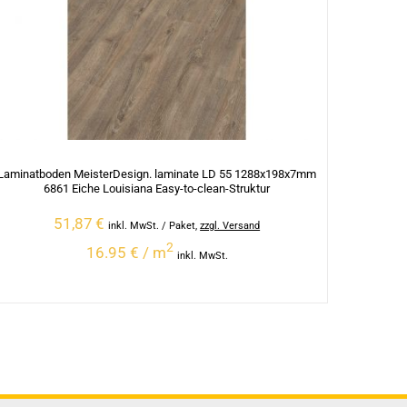
Laminatboden MeisterDesign. laminate LD 55 1288x198x7mm
6861 Eiche Louisiana Easy-to-clean-Struktur
51,87
€
inkl. MwSt.
/ Paket
,
zzgl. Versand
2
16.95 € / m
inkl. MwSt.