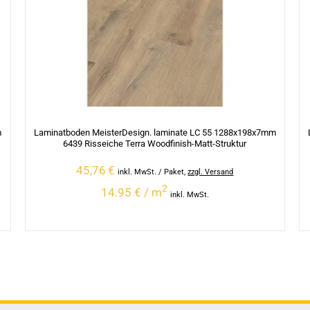
m
Laminatboden MeisterDesign. laminate LC 55 1288x198x7mm
6439 Risseiche Terra Woodfinish-Matt-Struktur
45,76
€
inkl. MwSt.
/ Paket
,
zzgl. Versand
2
14.95 € / m
inkl. MwSt.