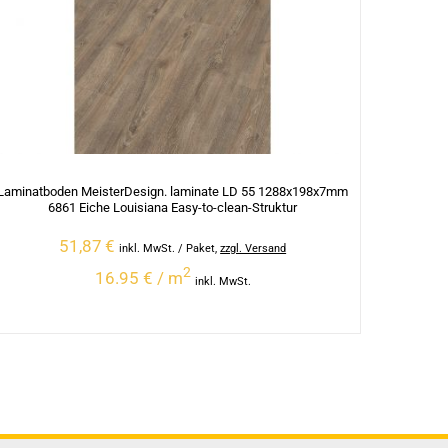
Laminatboden MeisterDesign. laminate LD 55 1288x198x7mm
6861 Eiche Louisiana Easy-to-clean-Struktur
51,87
€
inkl. MwSt.
/ Paket
,
zzgl. Versand
2
16.95 € / m
inkl. MwSt.