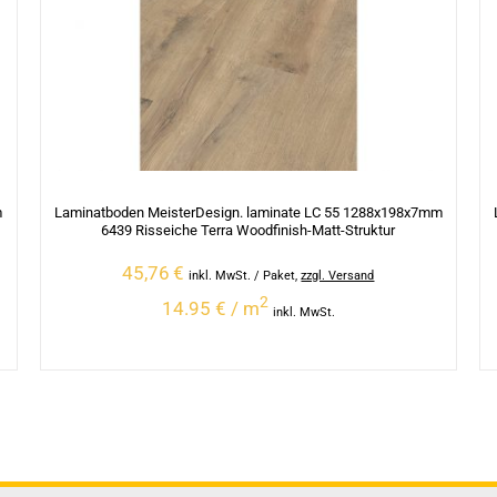
m
Laminatboden MeisterDesign. laminate LC 55 1288x198x7mm
6439 Risseiche Terra Woodfinish-Matt-Struktur
45,76
€
inkl. MwSt.
/ Paket
,
zzgl. Versand
2
14.95 € / m
inkl. MwSt.