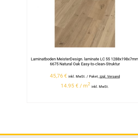
Laminatboden MeisterDesign. laminate LC 55 1288x198x7m
6675 Natural Oak Easy-to-clean-Struktur
45,76
€
inkl. MwSt.
/ Paket
,
zzgl. Versand
2
14.95 € / m
inkl. MwSt.