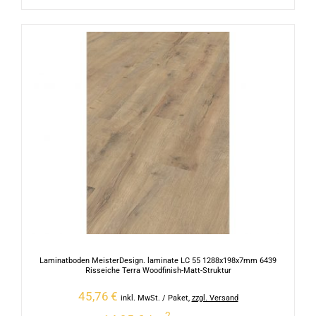
Laminatboden MeisterDesign. laminate LC 55 1288x198x7mm 6439
Risseiche Terra Woodfinish-Matt-Struktur
45,76
€
inkl. MwSt.
/ Paket
,
zzgl. Versand
2