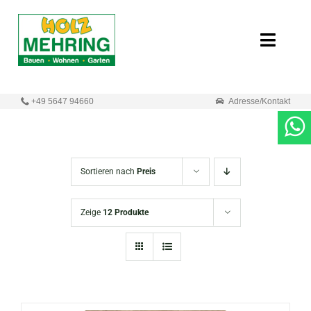
Zum
Inhalt
Toggle
springen
Naviga
Start
+49 5647 94660
Adresse/Kontakt
Online-Shop
Neuigkeiten
Sortieren nach
Preis
Produkte
Zeige
12 Produkte
Unternehmen
Kontakt