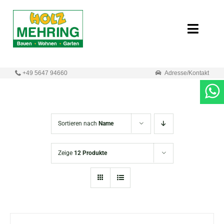
Zum
Inhalt
Toggle
springen
Naviga
Start
+49 5647 94660
Adresse/Kontakt
Online-Shop
Neuigkeiten
Sortieren nach
Name
Produkte
Zeige
12 Produkte
Unternehmen
Kontakt