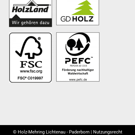
© Holz-Mehring Lichtenau - Paderborn | Nutzungsrecht