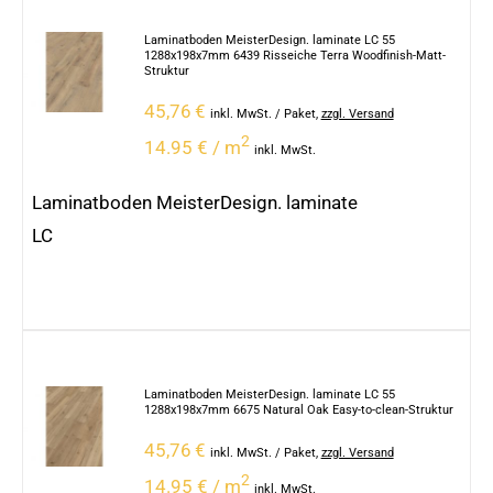
Laminatboden MeisterDesign. laminate LC 55
1288x198x7mm 6439 Risseiche Terra Woodfinish-Matt-
Struktur
45,76
€
inkl. MwSt.
/ Paket
,
zzgl. Versand
2
14.95 € / m
inkl. MwSt.
Laminatboden MeisterDesign. laminate
LC
Laminatboden MeisterDesign. laminate LC 55
1288x198x7mm 6675 Natural Oak Easy-to-clean-Struktur
45,76
€
inkl. MwSt.
/ Paket
,
zzgl. Versand
2
14.95 € / m
inkl. MwSt.