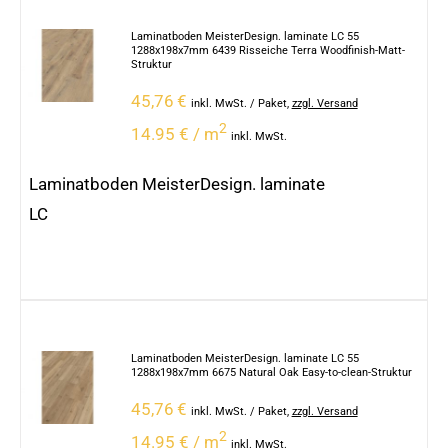
Laminatboden MeisterDesign. laminate LC 55
1288x198x7mm 6439 Risseiche Terra Woodfinish-Matt-
Struktur
45,76
€
inkl. MwSt.
/ Paket
,
zzgl. Versand
2
14.95 € / m
inkl. MwSt.
Laminatboden MeisterDesign. laminate
LC
Laminatboden MeisterDesign. laminate LC 55
1288x198x7mm 6675 Natural Oak Easy-to-clean-Struktur
45,76
€
inkl. MwSt.
/ Paket
,
zzgl. Versand
2
14.95 € / m
inkl. MwSt.