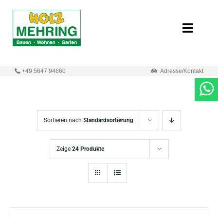
Zum
Inhalt
Toggle
springen
Naviga
Start
+49 5647 94660
Adresse/Kontakt
Online-Shop
Neuigkeiten
Sortieren nach
Standardsortierung
Produkte
Zeige
24 Produkte
Unternehmen
Kontakt