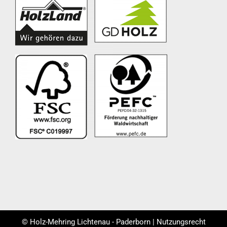
© Holz-Mehring Lichtenau - Paderborn | Nutzungsrecht