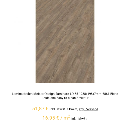
Laminatboden MeisterDesign. laminate LD 55 1288x198x7mm 6861 Eiche
Louisiana Easy-to-clean-Struktur
51,87
€
inkl. MwSt.
/ Paket
,
zzgl. Versand
2
16.95 € / m
inkl. MwSt.