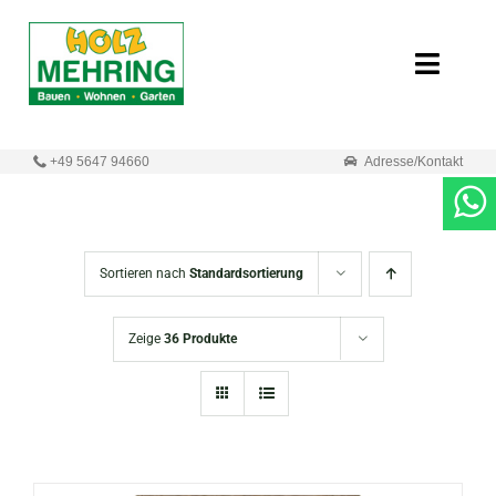
Zum
Inhalt
Toggle
springen
Naviga
Start
+49 5647 94660
Adresse/Kontakt
Online-Shop
Neuigkeiten
Sortieren nach
Standardsortierung
Produkte
Zeige
36 Produkte
Unternehmen
Kontakt