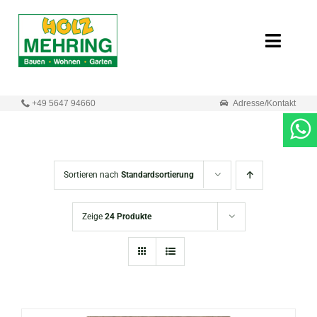
Zum
Inhalt
Toggle
springen
Naviga
Start
+49 5647 94660
Adresse/Kontakt
Online-Shop
Neuigkeiten
Sortieren nach
Standardsortierung
Produkte
Zeige
24 Produkte
Unternehmen
Kontakt