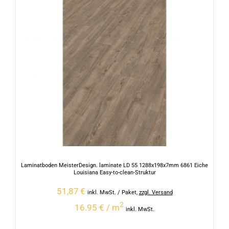
Laminatboden MeisterDesign. laminate LD 55 1288x198x7mm 6861 Eiche
Louisiana Easy-to-clean-Struktur
51,87
€
inkl. MwSt.
/ Paket
,
zzgl. Versand
2
16.95 € / m
inkl. MwSt.