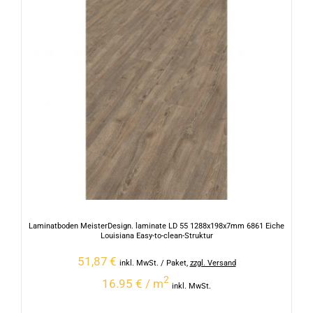
Laminatboden MeisterDesign. laminate LD 55 1288x198x7mm 6861 Eiche
Louisiana Easy-to-clean-Struktur
51,87
€
inkl. MwSt.
/ Paket
,
zzgl. Versand
2
16.95 € / m
inkl. MwSt.