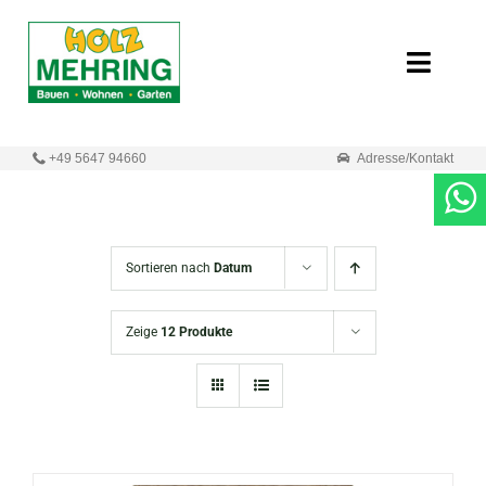
Zum
Inhalt
Toggle
springen
Naviga
Start
+49 5647 94660
Adresse/Kontakt
Online-Shop
Neuigkeiten
Sortieren nach
Datum
Produkte
Zeige
12 Produkte
Unternehmen
Kontakt