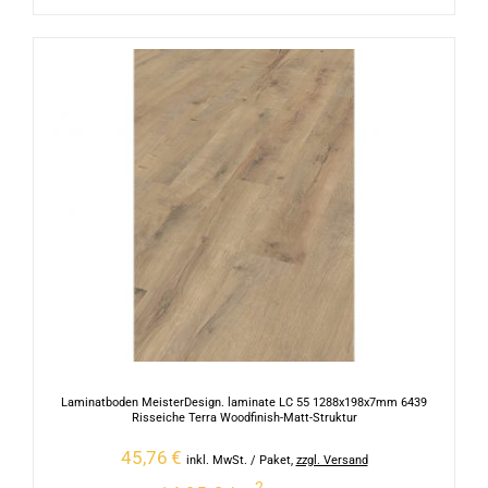
Laminatboden MeisterDesign. laminate LC 55 1288x198x7mm 6439
Risseiche Terra Woodfinish-Matt-Struktur
45,76
€
inkl. MwSt.
/ Paket
,
zzgl. Versand
2